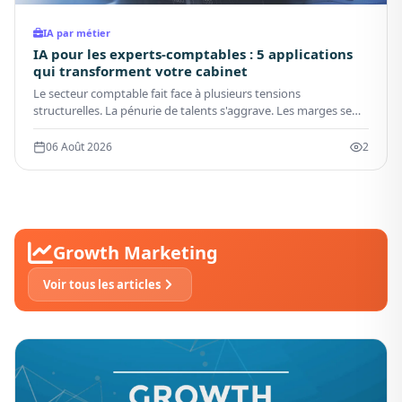
IA par métier
IA pour les experts-comptables : 5 applications
qui transforment votre cabinet
Le secteur comptable fait face à plusieurs tensions
structurelles. La pénurie de talents s'aggrave. Les marges se
compressent. La complexité réglementaire s'accroît. L'IA
répond à ces défis par trois leviers principaux.
06 Août 2026
2
Growth Marketing
Voir tous les articles