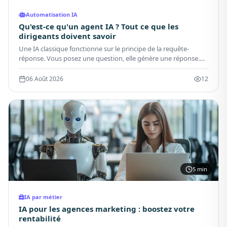
Automatisation IA
Qu'est-ce qu'un agent IA ? Tout ce que les
dirigeants doivent savoir
Une IA classique fonctionne sur le principe de la requête-
réponse. Vous posez une question, elle génère une réponse.
Elle n'a pas de mémoire de session persistante, ne peut pas
agir sur des systèmes externes et s'arrête dès que la réponse
06 Août 2026
12
est produite. C'est un outil réactif.
5 min
IA par métier
IA pour les agences marketing : boostez votre
rentabilité