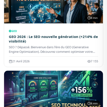
8 min
GEO
GEO 2026 : Le SEO nouvelle génération (+214% de
visibilité)
SEO ? Dépassé. Bienvenue dans l'ère du GEO (Generative
Engine Optimization). Découvrez comment optimiser votre
contenu pour ChatGPT, Gemini et les IA. +214% de visibilité.
21 Avril 2026
7 155
8 min