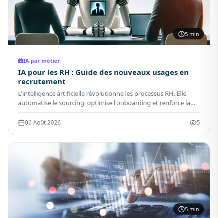
5 min
IA par métier
IA pour les RH : Guide des nouveaux usages en
recrutement
L'intelligence artificielle révolutionne les processus RH. Elle
automatise le sourcing, optimise l'onboarding et renforce la
marque employeur. Cet article explique comment déployer l'IA
pour les ressources humaines de manière efficace et éthique.
06 Août 2026
5
5 min