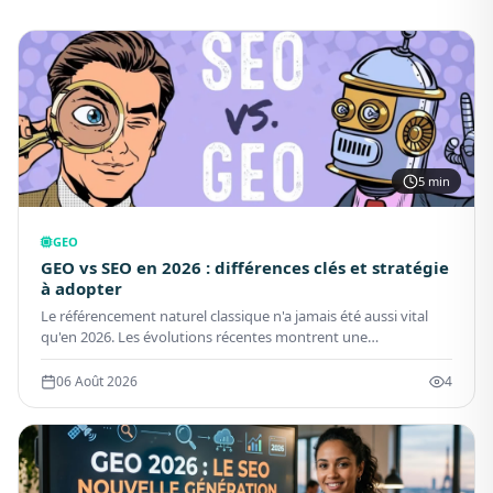
5 min
GEO
GEO vs SEO en 2026 : différences clés et stratégie
à adopter
Le référencement naturel classique n'a jamais été aussi vital
qu'en 2026. Les évolutions récentes montrent une
transformation profonde plutôt qu'un déclin. Google AI
Overviews modifie la présentation des résultats mais ne
06 Août 2026
4
supprime pas la nécessité d'un bon positionnement
organique.