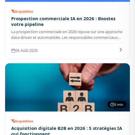
Acquisition
Prospection commerciale IA en 2026 : Boostez
votre pipeline
La prospection commerciale en 2026 repose sur une approche
data-driven et automatisée. Les responsables commerciaux
doivent gérer des pipelines complexes avec des volumes de
leads toujours plus importants. L'IA répond à ce défi en
06 Août 2026
déléguant les tâches répétitives aux agents virtuels.
5 min
Acquisition
Acquisition digitale B2B en 2026 : 5 stratégies IA
qui fonctionnent