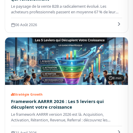
Le paysage de la vente B2B a radicalement évolué. Les
acheteurs professionnels passent en moyenne 67 % de leur
temps en phase de recherche autonome avant tout contact
commercial. Cette donnée impose une refonte complète des
06 Août 2026
approches d'acquisition.
8 min
Stratégie Growth
Framework AARRR 2026 : Les 5 leviers qui
décuplent votre croissance
Le framework AARRR version 2026 est là. Acquisition,
Activation, Rétention, Revenue, Referral : découvrez les
nouveaux KPIs et leviers IA qui font la différence. Cas clients,
ROI prouvé.
21 Avril 2026