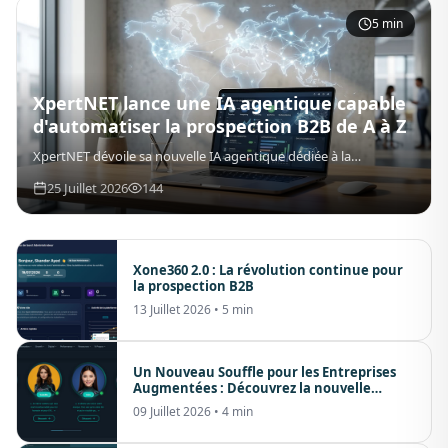
5 min
XpertNET lance une IA agentique capable
d'automatiser la prospection B2B de A à Z
XpertNET dévoile sa nouvelle IA agentique dédiée à la
prospection commerciale. Découvrez comment elle recherche
25 Juillet 2026
144
des entreprises, identifie les décideurs, génère des e-mails
personnalisés et produit des rapports automatiquement.
Xone360 2.0 : La révolution continue pour
la prospection B2B
13 Juillet 2026
• 5 min
Un Nouveau Souffle pour les Entreprises
Augmentées : Découvrez la nouvelle
version de XpertNET
09 Juillet 2026
• 4 min