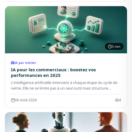
5 min
IA par métier
IA pour les commerciaux : boostez vos
performances en 2025
L'intelligence artificielle intervient à chaque étape du cycle de
vente. Elle ne se limite pas à un seul outil mais structure
l'ensemble du parcours commercial. Voici les applications les
plus concrètes que les Business Developers utilisent dès
06 Août 2026
4
maintenant.